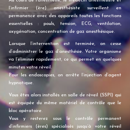
Au cours de l’anesthésie, le médecin anesthésiste et
l’infirmier (ère) anesthésiste surveillent en
permanence avec des appareils toutes les fonctions
essentielles : pouls, tension, ECG, ventilation,
oxygénation, concentration de gaz anesthésique.
Lorsque l’intervention est terminée, on cesse
d’administrer le gaz d’anesthésie. Votre organisme
va l’éliminer rapidement, ce qui permet en quelques
minutes votre réveil.
Pour les endoscopies, on arrête l’injection d’agent
hypnotique.
Vous êtes alors installés en salle de réveil (SSPI) qui
est équipée du même matériel de contrôle que le
bloc opératoire.
Vous y resterez sous le contrôle permanent
d’infirmiers (ères) spécialisés jusqu’à votre réveil